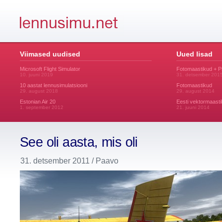
Viimased uudised
Uued lisad
Microsoft Flight Simulator
Fotomaastikud + 
10. juuni 2019
31. detsember 201
10 aastat lennusimulatsiooni
Fotomaastikud
29. august 2018
29. august 2014
Estonian Air 20
Eesti vektormaasti
1. september 2012
21. juuni 2014
See oli aasta, mis oli
31. detsember 2011 / Paavo