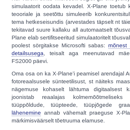
simulaatorit oodata kevadel. X-Plane toetub k
teooriale ja seetõttu simuleerib konkurentsitu
tema hetkeseisundis (arvestades täpselt nt täie
tekitavad suure kallaku all automaatselt tõusv
Plane elab sertifitseeritud simulaatoritelt tõusvalt
poolest sörgitakse Microsofti sabas:
mõnest a
detailsusega
, teisalt aga meenutavad mäea
FS2000 päevi.
Oma osa on ka X-Plane’i peamisel arendajal Au
fotoreaalsusele sünteetilisust, st näiteks ma
nägemuse kohaselt lähtuma digitaalsest kaa
joonistab reaalajas kolmemõõtmeliseks 
tüüppõldude, tüüpteede, tüüpjõgede graa
lähenemine
annab vähemalt praeguse X-Plan
märkimisväärselt tõetruuma elamuse.