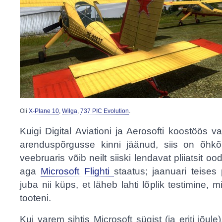
Oli
X-Plane 10
,
Wilga
,
737 PIC Evolution
.
Kuigi Digital Aviationi ja Aerosofti koostöös 
arenduspõrgusse kinni jäänud, siis on õhkõrn
veebruaris võib neilt siiski lendavat pliiatsit o
aga
Microsoft Flighti
staatus; jaanuari teise
juba nii küps, et läheb lahti lõplik testimine, 
tooteni.
Kui varem sihtis Microsoft sügist (ja eriti jõul