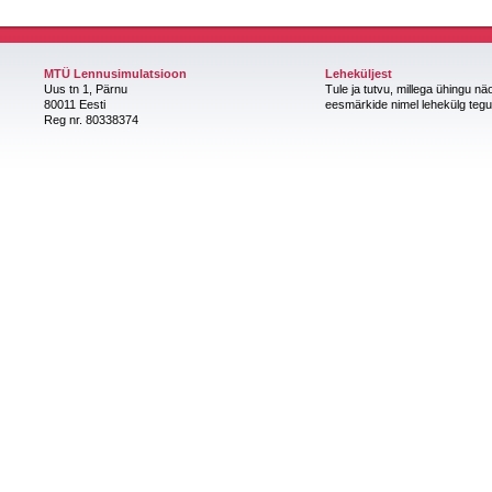
MTÜ Lennusimulatsioon
Leheküljest
Uus tn 1, Pärnu
Tule ja tutvu, millega ühingu nä
80011 Eesti
eesmärkide nimel lehekülg teg
Reg nr. 80338374