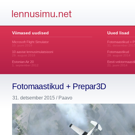
Viimased uudised
Uued lisad
Microsoft Flight Simulator
Fotomaastikud + 
10. juuni 2019
31. detsember 201
10 aastat lennusimulatsiooni
Fotomaastikud
29. august 2018
29. august 2014
Estonian Air 20
Eesti vektormaasti
1. september 2012
21. juuni 2014
Fotomaastikud + Prepar3D
31. detsember 2015 / Paavo