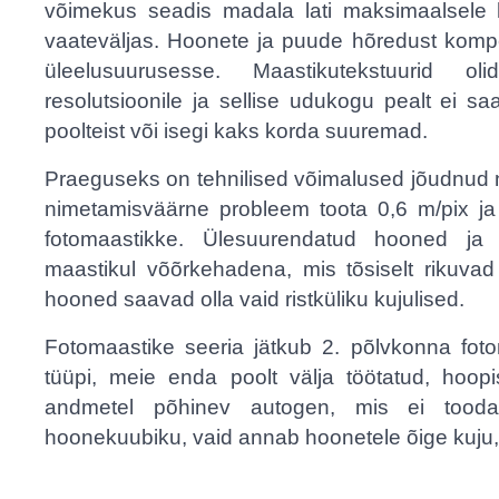
võimekus seadis madala lati maksimaalsele 
vaateväljas. Hoonete ja puude hõredust kompe
üleelusuurusesse. Maastikutekstuurid o
resolutsioonile ja sellise udukogu pealt ei s
poolteist või isegi kaks korda suuremad.
Praeguseks on tehnilised võimalused jõudnud n
nimetamisväärne probleem toota 0,6 m/pix ja
fotomaastikke. Ülesuurendatud hooned ja 
maastikul võõrkehadena, mis tõsiselt rikuvad
hooned saavad olla vaid ristküliku kujulised.
Fotomaastike seeria jätkub 2. põlvkonna foto
tüüpi, meie enda poolt välja töötatud, hoo
andmetel põhinev autogen, mis ei tooda ai
hoonekuubiku, vaid annab hoonetele õige kuju, 