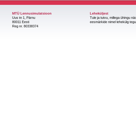
MTÜ Lennusimulatsioon
Leheküljest
Uus tn 1, Pärnu
Tule ja tutvu, millega ühingu nä
80011 Eesti
eesmärkide nimel lehekülg teg
Reg nr. 80338374