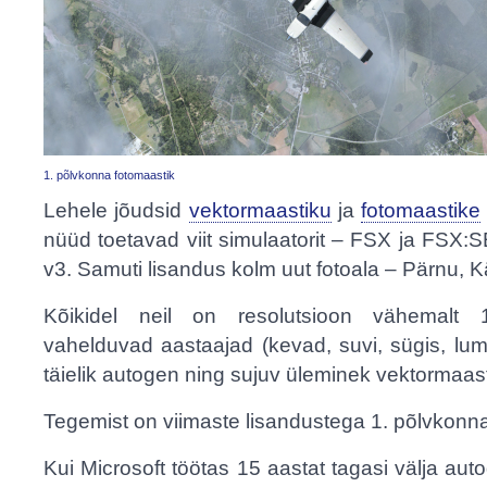
1. põlvkonna fotomaastik
Lehele jõudsid
vektormaastiku
ja
fotomaastike
nüüd toetavad viit simulaatorit – FSX ja FSX:
v3. Samuti lisandus kolm uut fotoala – Pärnu, K
Kõikidel neil on resolutsioon vähemalt 1
vahelduvad aastaajad (kevad, suvi, sügis, lume
täielik autogen ning sujuv üleminek vektormaast
Tegemist on viimaste lisandustega 1. põlvkonna
Kui Microsoft töötas 15 aastat tagasi välja auto