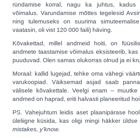
ründamise korral, nagu ka juhtus, kadus 
võimalus. Varundamise mõttes tegelesid Avs
ning tulemuseks on suurima simuteemalise f
vaatasin, oli vist 120 000 faili) häving.
Kõvakettad, millel andmeid hoiti, on füüsilis
andmete taastamise võimalus eksisteerib, kas v
puuduvad. Olen samas olukorras olnud ja ei kruvik
Moraal: kallid lugejad, tehke oma vähegi väärt
varukoopiad. Väiksemad asjad saab pann
välisele kõvakettale. Veelgi enam – muutke s
andmed on haprad, eriti halvasti planeeritud hoi
PS. Vahejuhtum leidis aset plaanipärase hoold
üleliigne küsida, kas oligi mingi häkker ülds
mistakes, y’know.