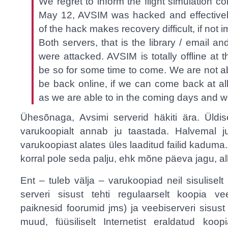
We regret to inform the flight simulation 
May 12, AVSIM was hacked and effective
of the hack makes recovery difficult, if not 
Both servers, that is the library / email a
were attacked. AVSIM is totally offline at 
be so for some time to come. We are not ab
be back online, if we can come back at al
as we are able to in the coming days and 
Ühesõnaga, Avsimi serverid häkiti ära. Üldise
varukoopialt annab ju taastada. Halvemal j
varukoopiast alates üles laaditud failid kadu
korral pole seda palju, ehk mõne päeva jagu, alla
Ent – tuleb välja – varukoopiad neil sisuliselt 
serveri sisust tehti regulaarselt koopia v
paiknesid foorumid jms) ja veebiserveri sisust 
muud, füüsiliselt Internetist eraldatud koo