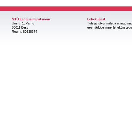
MTÜ Lennusimulatsioon
Leheküljest
Uus tn 1, Pärnu
Tule ja tutvu, millega ühingu nä
80011 Eesti
eesmärkide nimel lehekülg teg
Reg nr. 80338374