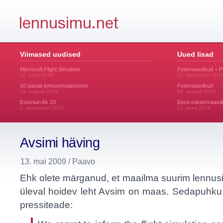
Viimased uudised
Uued lisad
Microsoft Flight Simulator
Fotomaastikud + 
10. juuni 2019
31. detsember 201
10 aastat lennusimulatsiooni
Fotomaastikud
29. august 2018
29. august 2014
Estonian Air 20
Eesti vektormaasti
1. september 2012
21. juuni 2014
Avsimi häving
13. mai 2009 / Paavo
Ehk olete märganud, et maailma suurim lennusi
üleval hoidev leht Avsim on maas. Sedapuhku o
pressiteade: