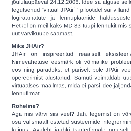
jõululaupäeval 24.12.2008. Idee sa alguse sell
tegutsenud “virtual JPAir´i” pilootidel sai villa
logiraamatute ja lennuplaanide haldussüste
Hetkel on meil kaks MD-83 tüüpi lennukit mis
uut värvikuube saamast.
Miks JHAir?
JHAir on inspireeritud reaalselt eksisteeri
Nimevahetuse eesmärk oli võimalike probleem
eos ning paradoks, et päriselt pole JPAir ve
opereerimist alustanud. Samuti võimaldab uus
virtuaalses maailmas, mida ei pärsi idee jäljend
lennufirmat.
Roheline?
Aga mis värvi siis veel? Jah, tegemist on võr
osa välismaalt ostetud süsteemide integrerimi
käigus. Avaleht jääbki tsarterfirmale omaselt 