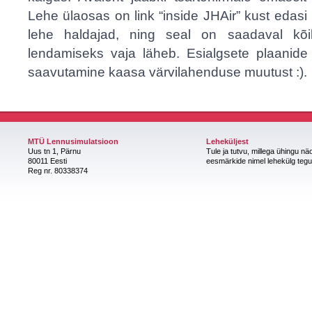
Lehe ülaosas on link “inside JHAir” kust edasi
lehe haldajad, ning seal on saadaval kõi
lendamiseks vaja läheb. Esialgsete plaanide
saavutamine kaasa värvilahenduse muutust :).
MTÜ Lennusimulatsioon
Leheküljest
Uus tn 1, Pärnu
Tule ja tutvu, millega ühingu nä
80011 Eesti
eesmärkide nimel lehekülg teg
Reg nr. 80338374