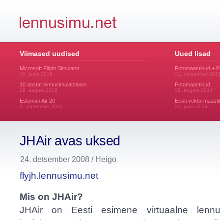
Viimased uudised
Uued lisad
Microsoft Flight Simulator
Fotomaastikud + 
10. juuni 2019
31. detsember 201
10 aastat lennusimulatsiooni
Fotomaastikud
29. august 2018
29. august 2014
Estonian Air 20
Eesti vektormaasti
1. september 2012
21. juuni 2014
JHAir avas uksed
24. detsember 2008 / Heigo
flyjh.lennusimu.net
Mis on JHAir?
JHAir on Eesti esimene virtuaalne lenn