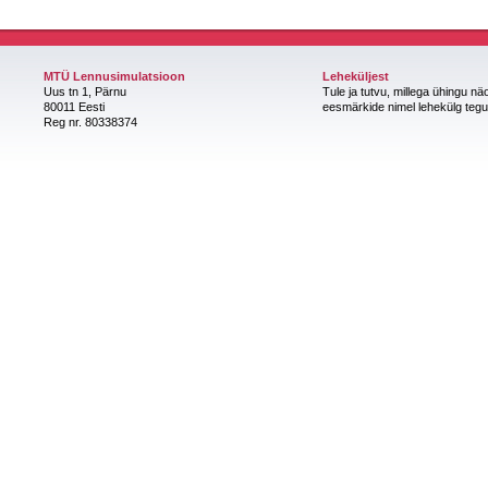
MTÜ Lennusimulatsioon
Leheküljest
Uus tn 1, Pärnu
Tule ja tutvu, millega ühingu nä
80011 Eesti
eesmärkide nimel lehekülg teg
Reg nr. 80338374