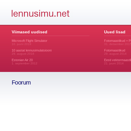
Viimased uudised
Uued lisad
Microsoft Flight Simulator
Fotomaastikud + 
10. juuni 2019
31. detsember 201
10 aastat lennusimulatsiooni
Fotomaastikud
29. august 2018
29. august 2014
Estonian Air 20
Eesti vektormaasti
1. september 2012
21. juuni 2014
Foorum